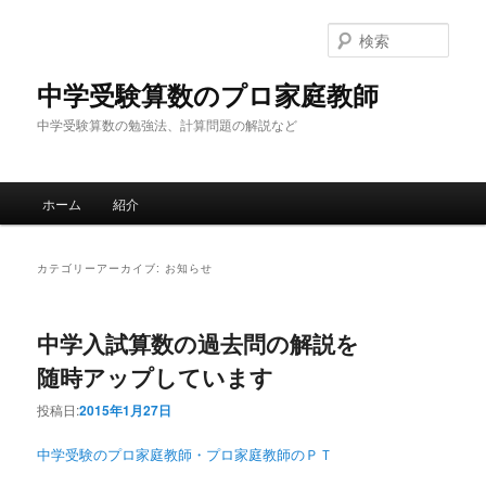
検
索
中学受験算数のプロ家庭教師
中学受験算数の勉強法、計算問題の解説など
メインメニュー
ホーム
紹介
メインコンテンツへ移動
サブコンテンツへ移動
カテゴリーアーカイブ:
お知らせ
中学入試算数の過去問の解説を
随時アップしています
投稿日:
2015年1月27日
中学受験のプロ家庭教師・プロ家庭教師のＰＴ