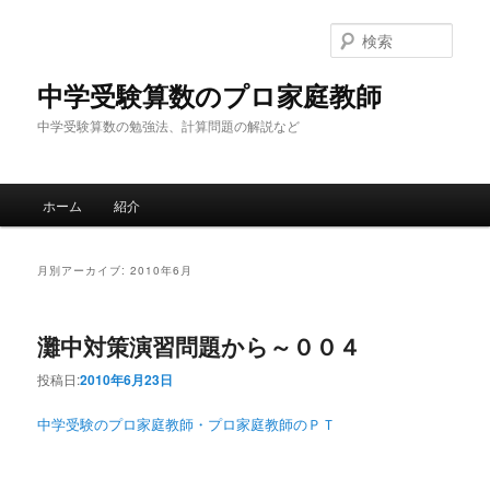
検
索
中学受験算数のプロ家庭教師
中学受験算数の勉強法、計算問題の解説など
メインメニュー
ホーム
紹介
メインコンテンツへ移動
サブコンテンツへ移動
月別アーカイブ:
2010年6月
灘中対策演習問題から～００４
投稿日:
2010年6月23日
中学受験のプロ家庭教師・プロ家庭教師のＰＴ