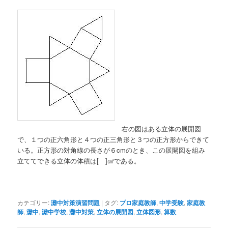
右の図はある立体の展開図
で、１つの正六角形と４つの正三角形と３つの正方形からできて
いる。正方形の対角線の長さが６cmのとき、この展開図を組み
立ててできる立体の体積は[ ]㎤である。
カテゴリー:
灘中対策演習問題
|
タグ:
プロ家庭教師
,
中学受験
,
家庭教
師
,
灘中
,
灘中学校
,
灘中対策
,
立体の展開図
,
立体図形
,
算数