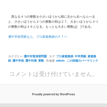
異なる４つの整数を小さいほうから順に左から右へならべる
と、小さいほうから２つの整数の和は２７、大きいほうから３つ
の整数の和は４６となる。もっとも大きい整数は[ ]である。
灘中学校受験なら、プロ家庭教師のＰＴへ
カテゴリー:
灘中対策演習問題
タグ:
プロ家庭教師
,
中学受験
,
家庭教
師
,
灘中学校
,
灘中対策
,
算数
作成者:
admin
この投稿のパーマリンク
コメントは受け付けていません。
Proudly powered by WordPress