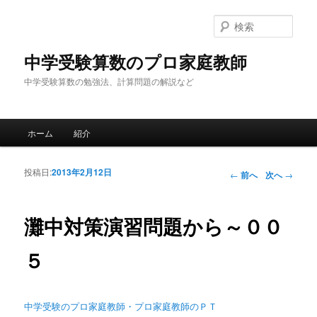
検
索
中学受験算数のプロ家庭教師
中学受験算数の勉強法、計算問題の解説など
メインメニュー
ホーム
紹介
メインコンテンツへ移動
サブコンテンツへ移動
投稿日:
2013年2月12日
投稿ナビゲー
←
前へ
次へ
→
ション
灘中対策演習問題から～００
５
中学受験のプロ家庭教師・プロ家庭教師のＰＴ