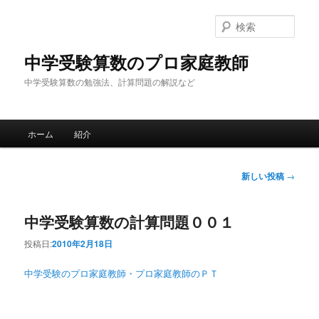
検
索
中学受験算数のプロ家庭教師
中学受験算数の勉強法、計算問題の解説など
メインメニュー
ホーム
紹介
メインコンテンツへ移動
サブコンテンツへ移動
投稿ナビゲーション
新しい投稿
→
中学受験算数の計算問題００１
投稿日:
2010年2月18日
中学受験のプロ家庭教師・プロ家庭教師のＰＴ