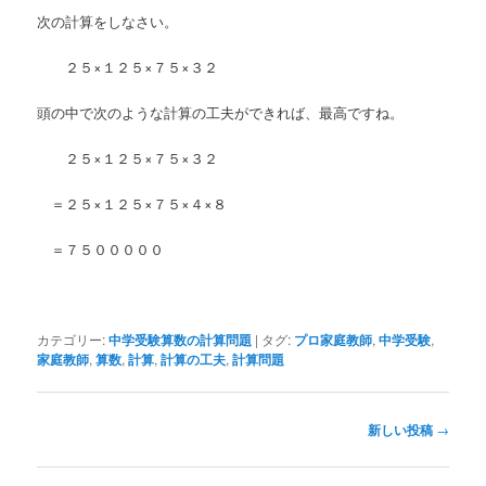
次の計算をしなさい。
２５×１２５×７５×３２
頭の中で次のような計算の工夫ができれば、最高ですね。
２５×１２５×７５×３２
＝２５×１２５×７５×４×８
＝７５０００００
カテゴリー:
中学受験算数の計算問題
|
タグ:
プロ家庭教師
,
中学受験
,
家庭教師
,
算数
,
計算
,
計算の工夫
,
計算問題
投稿ナビゲーション
新しい投稿
→