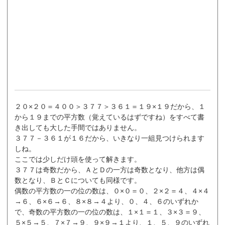
２０×２０＝４００＞３７７＞３６１＝１９×１９だから、１
から１９までの平方数（覚えているはずですね）をすべて書
き出しても大した手間ではありません。
３７７－３６１が１６だから、いきなり一組見つけられます
しね。
ここでは少しだけ頭を使って解きます。
３７７は奇数だから、ＡとＤの一方は奇数となり、他方は偶
数となり、ＢとＣについても同様です。
偶数の平方数の一の位の数は、０×０＝０、２×２＝４、４×４
→６、６×６→６、８×８→４より、０、４、６のいずれか
で、奇数の平方数の一の位の数は、１×１＝１、３×３＝９、
５×５→５、７×７→９、９×９→１より、１、５、９のいずれ