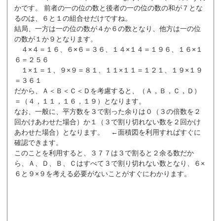
かです。 前者の一の位の数と後者の一の位の数の和が７とな
るのは、６と１の組合せだけですね。
結局、一方は一の位の数が４か６の数となり、他方は一の位
の数が１か９となります。
４×４＝１６、６×６＝３６、１４×１４＝１９６、１６×１
６＝２５６
１×１＝１、９×９＝８１、１１×１１＝１２１、１９×１９
＝３６１
だから、Ａ＜Ｂ＜Ｃ＜Ｄを考慮すると、（Ａ，Ｂ，Ｃ，Ｄ）
＝（４，１１，１６，１９）となります。
なお、一般に、平方数を３で割った余りは０（３の倍数を２
回かけあわせた場合）か１（３で割り切れない数を２回かけ
あわせた場合）となります。 ←面積図を利用すればすぐに
確認できます。
このことを利用すると、３７７は３で割ると２余る数だか
ら、Ａ、Ｄ、Ｂ、Ｃはすべて３で割り切れない数となり、６×
６と９×９を考える必要がないことがすぐにわかります。