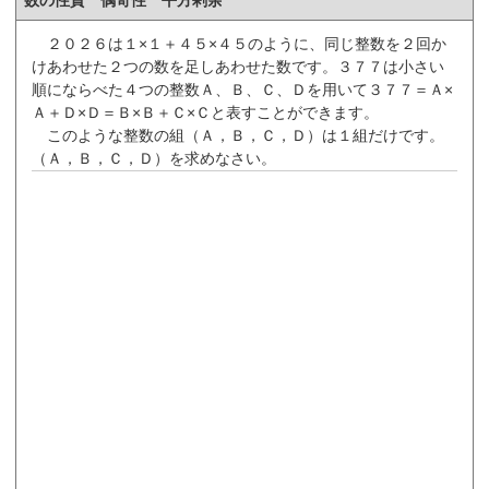
２０２６は１×１＋４５×４５のように、同じ整数を２回か
けあわせた２つの数を足しあわせた数です。３７７は小さい
順にならべた４つの整数Ａ、Ｂ、Ｃ、Ｄを用いて３７７＝Ａ×
Ａ＋Ｄ×Ｄ＝Ｂ×Ｂ＋Ｃ×Ｃと表すことができます。
このような整数の組（Ａ，Ｂ，Ｃ，Ｄ）は１組だけです。
（Ａ，Ｂ，Ｃ，Ｄ）を求めなさい。